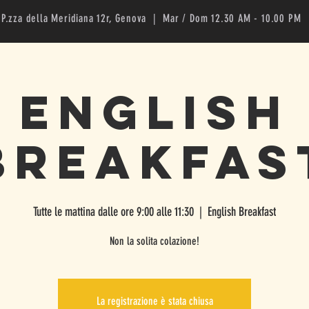
P.zza della Meridiana 12r, Genova | Mar / Dom 12.30 AM - 10.00 PM
English
Breakfas
Tutte le mattina dalle ore 9:00 alle 11:30
  |  
English Breakfast
Non la solita colazione!
La registrazione è stata chiusa