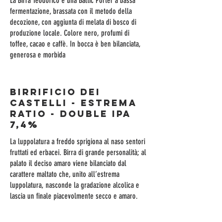
La Birra Teodorico è una Baltic Porter a bassa
fermentazione, brassata con il metodo della
decozione, con aggiunta di melata di bosco di
produzione locale. Colore nero, profumi di
toffee, cacao e caffè. In bocca è ben bilanciata,
generosa e morbida
BIRRIFICIO DEI
CASTELLI - ESTREMA
RATIO - Double Ipa
7,4%
La luppolatura a freddo sprigiona al naso sentori
fruttati ed erbacei. Birra di grande personalità; al
palato il deciso amaro viene bilanciato dal
carattere maltato che, unito all’estrema
luppolatura, nasconde la gradazione alcolica e